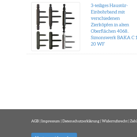
3-teiliges Haustür-
Einbohrband mit
verschiedenen
Zierköpfen in alten
Oberflächen 4068..
Simonswerk BAKA C 1
20 WF
AGB
|
Impressum
|
Datenschutzerklärung
|
Widerrufsrecht
|
Zah