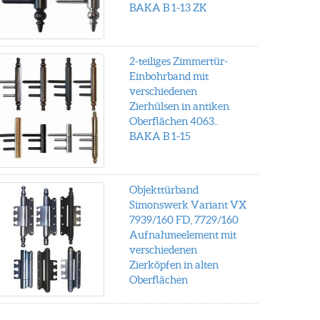
BAKA B 1-13 ZK
2-teiliges Zimmertür-
Einbohrband mit
verschiedenen
Zierhülsen in antiken
Oberflächen 4063..
BAKA B 1-15
Objekttürband
Simonswerk Variant VX
7939/160 FD, 7729/160
Aufnahmeelement mit
verschiedenen
Zierköpfen in alten
Oberflächen