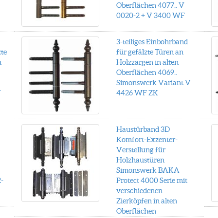
Oberflächen 4077.. V
0020-2 + V 3400 WF
3-teiliges Einbohrband
zte
für gefälzte Türen an
n
Holzzargen in alten
Oberflächen 4069..
Simonswerk Variant V
V
4426 WF ZK
Haustürband 3D
Komfort-Exzenter-
Verstellung für
Holzhaustüren
Simonswerk BAKA
-
Protect 4000 Serie mit
verschiedenen
Zierköpfen in alten
Oberflächen