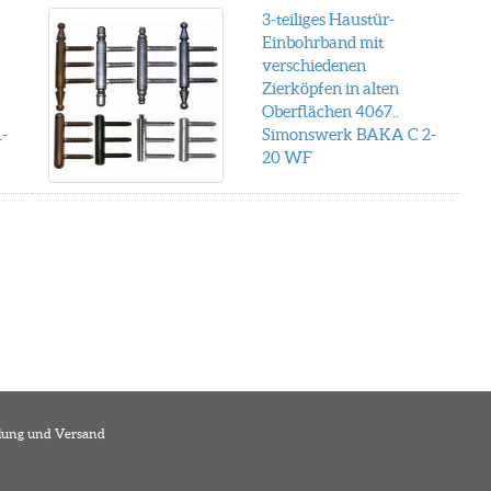
3-teiliges Haustür-
Einbohrband mit
verschiedenen
Zierköpfen in alten
Oberflächen 4067..
-
Simonswerk BAKA C 2-
20 WF
lung und Versand