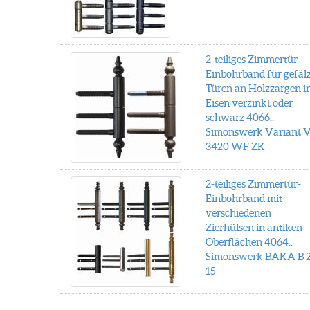
2-teiliges Zimmertür-
Einbohrband für gefäl
Türen an Holzzargen i
Eisen verzinkt oder
schwarz 4066..
Simonswerk Variant 
3420 WF ZK
2-teiliges Zimmertür-
Einbohrband mit
verschiedenen
Zierhülsen in antiken
Oberflächen 4064..
Simonswerk BAKA B 2
15