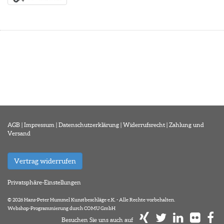
AGB
|
Impressum
|
Datenschutzerklärung
|
Widerrufsrecht
|
Zahlung und
Versand
Vertrag widerrufen
Privatsphäre-Einstellungen
© 2026 Hans-Peter Hummel Kunstbeschläge e.K. - Alle Rechte vorbehalten.
Webshop-Programmierung durch COMU GmbH
Besuchen Sie uns auch auf