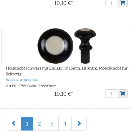
10,10 €*
Holzknopf schwarz mit Einlage, Ø 15mm, alt antik, Möbelknopf für
Sekretär
Weitere Artikelinfos
Art.Nr.: 1759, Größe: 22xØ15mm
10,10 €*
1
2
3
4