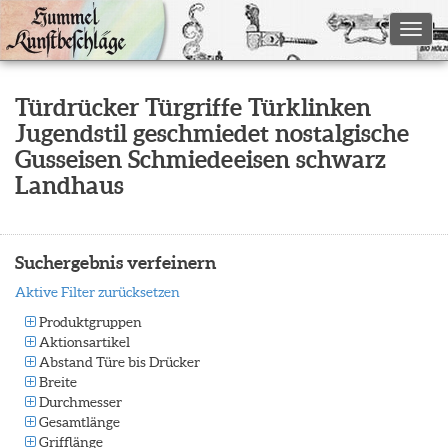
Toggl
Türdrücker Türgriffe Türklinken
Jugendstil geschmiedet nostalgische
Gusseisen Schmiedeeisen schwarz
Landhaus
Suchergebnis verfeinern
Aktive Filter zurücksetzen
Produktgruppen
Aktionsartikel
Abstand Türe bis Drücker
Breite
Durchmesser
Gesamtlänge
Grifflänge