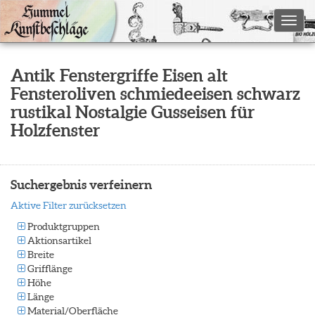
Toggl
Antik Fenstergriffe Eisen alt
Fensteroliven schmiedeeisen schwarz
rustikal Nostalgie Gusseisen für
Holzfenster
Suchergebnis verfeinern
Aktive Filter zurücksetzen
Produktgruppen
Aktionsartikel
Breite
Grifflänge
Höhe
Länge
Material/Oberfläche