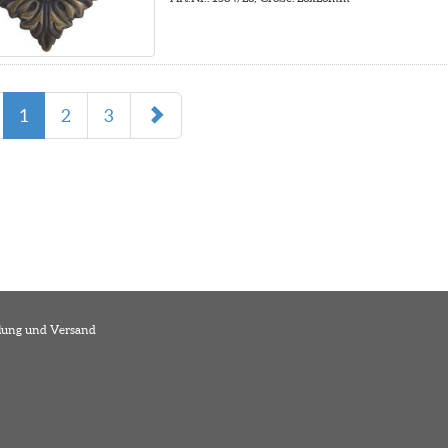
1
2
3
lung und Versand