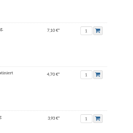
g,
7,10 €*
tiniert
4,70 €*
g
3,93 €*