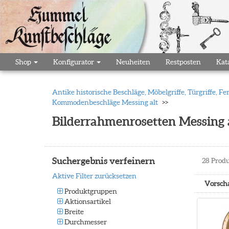
Shop
Konfigurator
Neuheiten
Restposten
Kat
Antike historische Beschläge, Möbelgriffe, Türgriffe,
Kommodenbeschläge Messing alt
Bilderrahmenrosetten Messing a
Suchergebnis verfeinern
28
Produ
Aktive Filter zurücksetzen
Vorsch
Produktgruppen
Aktionsartikel
Breite
Durchmesser