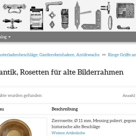
alog
 Fensterladenbeschläge, Garderobenhaken, Antikwachs
Ringe Griffe a
ntik, Rosetten für alte Bilderrahmen
kte wurden gefunden
Anzahl 
au
Beschreibung
Zierrosette, Ø 11 mm, Messing poliert, gegos
historische alte Beschläge
Weitere Artikelinfos