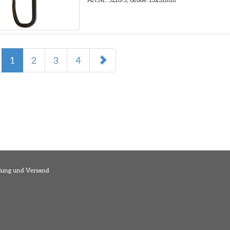
1
2
3
4
lung und Versand