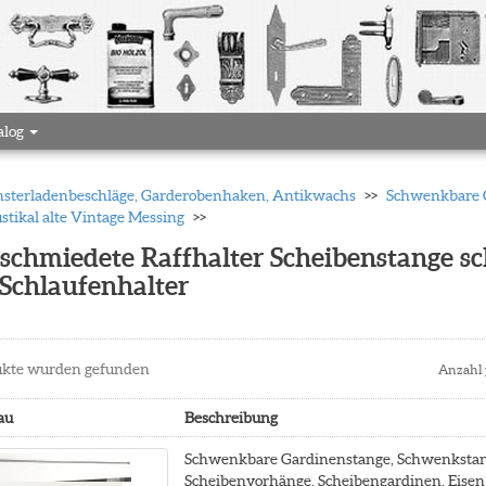
alog
 Fensterladenbeschläge, Garderobenhaken, Antikwachs
Schwenkbare G
stikal alte Vintage Messing
eschmiedete Raffhalter Scheibenstange 
 Schlaufenhalter
kte wurden gefunden
Anzahl 
au
Beschreibung
Schwenkbare Gardinenstange, Schwenkstan
Scheibenvorhänge, Scheibengardinen, Eisen