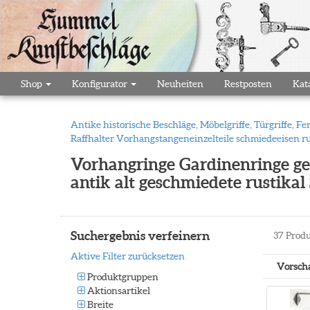
Shop
Konfigurator
Neuheiten
Restposten
Kat
Antike historische Beschläge, Möbelgriffe, Türgriffe,
Raffhalter Vorhangstangeneinzelteile schmiedeeisen ru
Vorhangringe Gardinenringe g
antik alt geschmiedete rustikal
Suchergebnis verfeinern
37
Produ
Aktive Filter zurücksetzen
Vorsch
Produktgruppen
Aktionsartikel
Breite