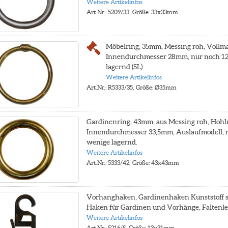
Weitere Artikelinfos
Art.Nr.: 5209/33, Größe: 33x33mm
Möbelring, 35mm, Messing roh, Vollmat
Innendurchmesser 28mm, nur noch 12
lagernd (SL)
Weitere Artikelinfos
Art.Nr.: R5333/35, Größe: Ø35mm
Gardinenring, 43mm, aus Messing roh, Hohlm
Innendurchmesser 33,5mm, Auslaufmodell, 
wenige lagernd.
Weitere Artikelinfos
Art.Nr.: 5333/42, Größe: 43x43mm
Vorhanghaken, Gardinenhaken Kunststoff 
Haken für Gardinen und Vorhänge, Faltenl
Weitere Artikelinfos
Art.Nr.: 5216/S, Größe: 13x31mm