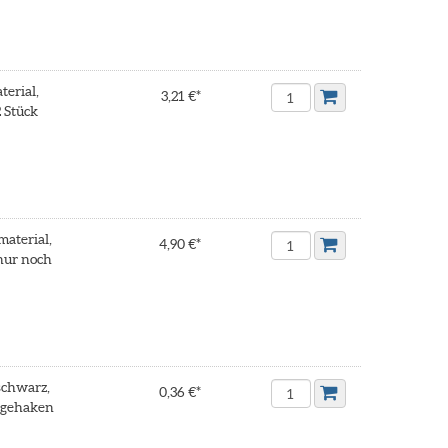
erial,
3,21 €*
 Stück
aterial,
4,90 €*
nur noch
schwarz,
0,36 €*
egehaken