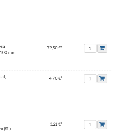
sen
79,50 €*
0x100 mm.
al,
4,70 €*
3,21 €*
 (SL)