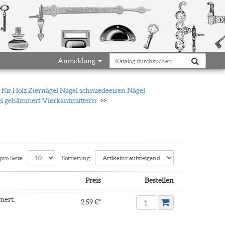
Anmeldung
für Holz Ziernägel Nagel schmiedeeisen Nägel
gel gehämmert Vierkantmuttern
pro Seite
Sortierung
Preis
Bestellen
mert,
2,59 €*