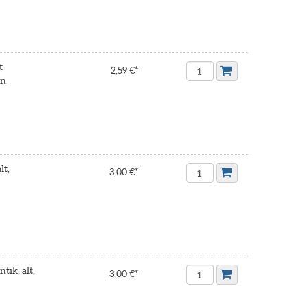
t
2,59 €*
en
lt,
3,00 €*
tik, alt,
3,00 €*