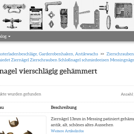
alog
 Fensterladenbeschläge, Garderobenhaken, Antikwachs
Zierschrauben 
iedet Ziernägel Zierschrauben Schloßnagel schmiedeeisen Messingnä
ernagel vierschlägig gehämmert
kte wurden gefunden
Anzahl 
au
Beschreibung
Ziernägel 13mm in Messing patiniert gehäm
antik, alt, schönes altes Aussehen
Weitere Artikelinfos