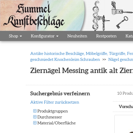
Shop
Konfigurator
Neuheiten
Restposten
Kat
Antike historische Beschläge, Möbelgriffe, Türgriffe,
geschmiedet Knochenleim Schrauben
Nägel geschm
Ziernägel Messing antik alt Zi
Suchergebnis verfeinern
10
Produ
Aktive Filter zurücksetzen
Vorsch
Produktgruppen
Durchmesser
Material/Oberfläche