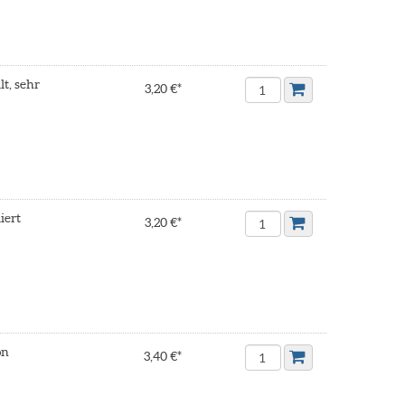
lt, sehr
3,20 €*
iert
3,20 €*
ön
3,40 €*