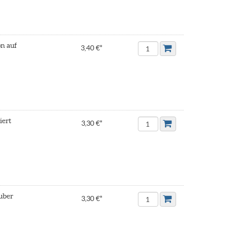
n auf
3,40 €*
iert
3,30 €*
uber
3,30 €*