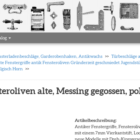
alog
 Fensterladenbeschläge, Garderobenhaken, Antikwachs
Türbeschläge 
te Fenstergriffe antik Fensteroliven Gründerzeit geschmiedet Jugendsti
algisch Horn
teroliven alte, Messing gegossen, po
Artikelbeschreibung:
Antiker Fenstergriffe, Fensteroliv
mit einem 7mm Vierkantstift, L
neue Modelle mit Dreh-Kippversch