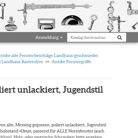
Anmeldung
antike alte Fensterbeschläge Landhaus geschmiedet
l Landhaus Rasterolive
Antike Fenstergriffe
liert unlackiert, Jugendstil
en alte, Messing gegossen, poliert unlackiert, Jugendstil
ochabstand 43mm, passend für ALLE Normfenster (auch
luss), Holz- oder metrische Schrauben bitte angeben.