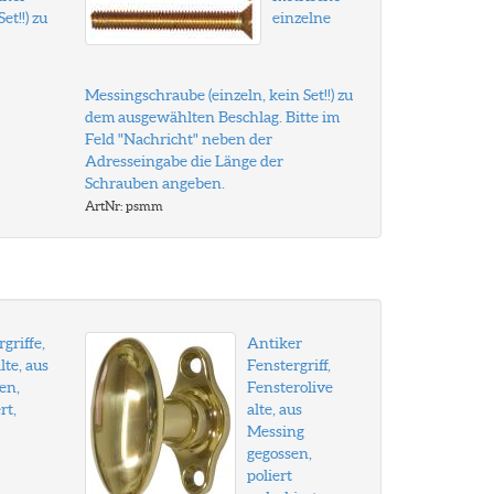
et!!) zu
einzelne
Messingschraube (einzeln, kein Set!!) zu
dem ausgewählten Beschlag. Bitte im
Feld "Nachricht" neben der
Adresseingabe die Länge der
Schrauben angeben.
ArtNr: psmm
griffe,
Antiker
lte, aus
Fenstergriff,
en,
Fensterolive
rt,
alte, aus
Messing
gegossen,
poliert