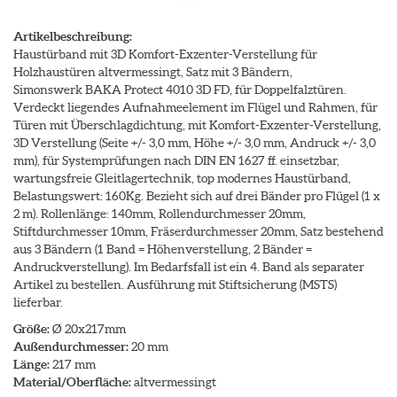
Artikelbeschreibung:
Haustürband mit 3D Komfort-Exzenter-Verstellung für
Holzhaustüren altvermessingt, Satz mit 3 Bändern,
Simonswerk BAKA Protect 4010 3D FD, für Doppelfalztüren.
Verdeckt liegendes Aufnahmeelement im Flügel und Rahmen, für
Türen mit Überschlagdichtung, mit Komfort-Exzenter-Verstellung,
3D Verstellung (Seite +/- 3,0 mm, Höhe +/- 3,0 mm, Andruck +/- 3,0
mm), für Systemprüfungen nach DIN EN 1627 ff. einsetzbar,
wartungsfreie Gleitlagertechnik, top modernes Haustürband,
Belastungswert: 160Kg. Bezieht sich auf drei Bänder pro Flügel (1 x
2 m). Rollenlänge: 140mm, Rollendurchmesser 20mm,
Stiftdurchmesser 10mm, Fräserdurchmesser 20mm, Satz bestehend
aus 3 Bändern (1 Band = Höhenverstellung, 2 Bänder =
Andruckverstellung). Im Bedarfsfall ist ein 4. Band als separater
Artikel zu bestellen. Ausführung mit Stiftsicherung (MSTS)
lieferbar.
Größe:
Ø 20x217mm
Außendurchmesser:
20 mm
Länge:
217 mm
Material/Oberfläche:
altvermessingt