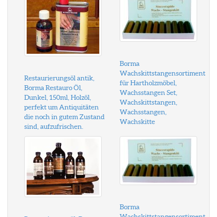
Borma
Wachskittstangensortiment
Restaurierungsöl antik,
für Hartholzmöbel,
Borma Restauro Öl,
Wachsstangen Set,
Dunkel, 150ml, Holzöl,
Wachskittstangen,
perfekt um Antiquitäten
Wachsstangen,
die noch in gutem Zustand
Wachskitte
sind, aufzufrischen.
Borma
Wachskittstangensortiment