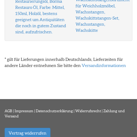
Restaurierungsöl, Borma
für Weichholzmöbel,
Restauro Öl, Farbe: Mittel,
Wachsstangen,
150ml, Holzöl, bestens
Wachskittstangen-Set,
geeignet um Antiquitäten
Wachsstangen,
die noch in gutem Zustand
Wachskitte
sind, aufzufrischen.
* gilt für Lieferungen innerhalb Deutschlands, Lieferzeiten für
andere Länder entnehmen Sie bitte den
Versandinformationen
AGB
|
Impressum
|
Datenschutzerklärung
|
Widerrufsrecht
|
Zahlung und
Versand
Vertrag widerrufen