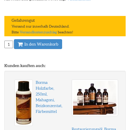
Gefahrengut
Versand nur innerhalb Deutschland.
Bitte
Versandkostenzuschlag
beachten!
In den Warenkorb
Kunden kauften auch:
Borma
Holzfarbe,
250ml,
Mahagoni,
Beizkonzentat,
Färbemittel
Restaurierungsöl, Borma