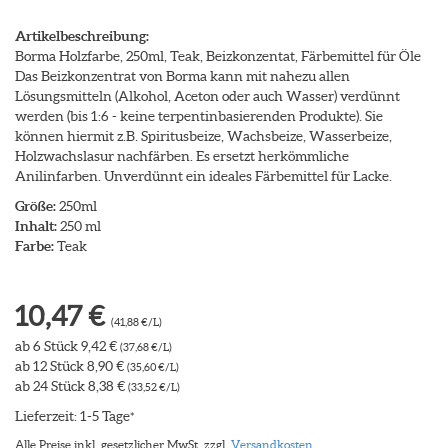
Artikelbeschreibung:
Borma Holzfarbe, 250ml, Teak, Beizkonzentat, Färbemittel für Öle
Das Beizkonzentrat von Borma kann mit nahezu allen
Lösungsmitteln (Alkohol, Aceton oder auch Wasser) verdünnt
werden (bis 1:6 - keine terpentinbasierenden Produkte). Sie
können hiermit z.B. Spiritusbeize, Wachsbeize, Wasserbeize,
Holzwachslasur nachfärben. Es ersetzt herkömmliche
Anilinfarben. Unverdünnt ein ideales Färbemittel für Lacke.
Größe:
250ml
Inhalt:
250 ml
Farbe:
Teak
10,47 €
(41,88 €/L)
ab 6 Stück 9,42 €
(37,68 €/L)
ab 12 Stück 8,90 €
(35,60 €/L)
ab 24 Stück 8,38 €
(33,52 €/L)
Lieferzeit: 1-5 Tage
*
Alle Preise inkl. gesetzlicher MwSt. zzgl.
Versandkosten