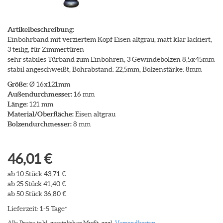
Artikelbeschreibung:
Einbohrband mit verziertem Kopf Eisen altgrau, matt klar lackiert,
3 teilig, für Zimmertüren
sehr stabiles Türband zum Einbohren, 3 Gewindebolzen 8,5x45mm
stabil angeschweißt, Bohrabstand: 22,5mm, Bolzenstärke: 8mm
Größe:
Ø 16x121mm
Außendurchmesser:
16 mm
Länge:
121 mm
Material/Oberfläche:
Eisen altgrau
Bolzendurchmesser:
8 mm
46,01 €
ab 10 Stück 43,71 €
ab 25 Stück 41,40 €
ab 50 Stück 36,80 €
Lieferzeit: 1-5 Tage
*
Alle Preise inkl. gesetzlicher MwSt. zzgl.
Versandkosten