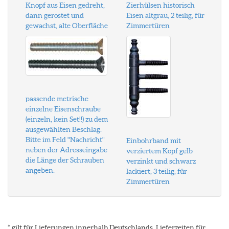
Knopf aus Eisen gedreht,
Zierhülsen historisch
dann gerostet und
Eisen altgrau, 2 teilig, für
gewachst, alte Oberfläche
Zimmertüren
passende metrische
einzelne Eisenschraube
(einzeln, kein Set!!) zu dem
ausgewählten Beschlag.
Bitte im Feld "Nachricht"
Einbohrband mit
neben der Adresseingabe
verziertem Kopf gelb
die Länge der Schrauben
verzinkt und schwarz
angeben.
lackiert, 3 teilig, für
Zimmertüren
* gilt für Lieferungen innerhalb Deutschlands, Lieferzeiten für