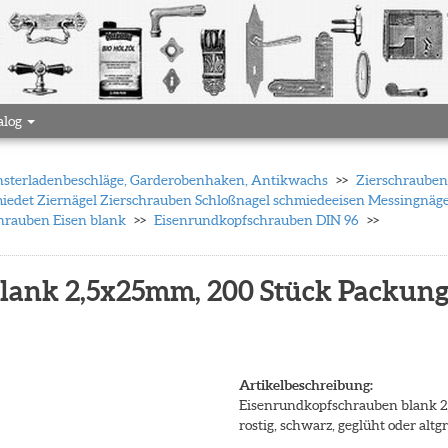
alog
 Fensterladenbeschläge, Garderobenhaken, Antikwachs
Zierschrauben 
iedet Ziernägel Zierschrauben Schloßnagel schmiedeeisen Messingnä
rauben Eisen blank
Eisenrundkopfschrauben DIN 96
lank 2,5x25mm, 200 Stück Packun
Artikelbeschreibung:
Eisenrundkopfschrauben blank 2
rostig, schwarz, geglüht oder alt