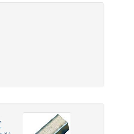
,
e
n
glüht,