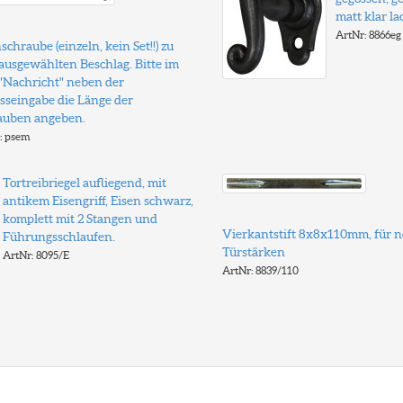
matt klar la
ArtNr: 8866eg
schraube (einzeln, kein Set!!) zu
ausgewählten Beschlag. Bitte im
 "Nachricht" neben der
sseingabe die Länge der
auben angeben.
: psem
Tortreibriegel aufliegend, mit
antikem Eisengriff, Eisen schwarz,
komplett mit 2 Stangen und
Vierkantstift 8x8x110mm, für 
Führungsschlaufen.
Türstärken
ArtNr: 8095/E
ArtNr: 8839/110