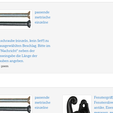
passende
metrische
einzelne
schraube (einzeln, kein Set!!) zu
ausgewählten Beschlag. Bitte im
 "Nachricht" neben der
sseingabe die Länge der
auben angeben.
: psem
passende
Fenstergriff
metrische
Fensteroliv
einzelne
antike, Eise
gegossen, ge