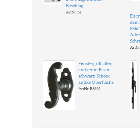
Beschlag
ArtNr: ps
Eisen
dem 
Feld
Adre
Schr
ArtNr
Fenstergriff alter,
antiker in Eisen
schwarz. Schöne
antike Oberfläche
ArtNr: R8546