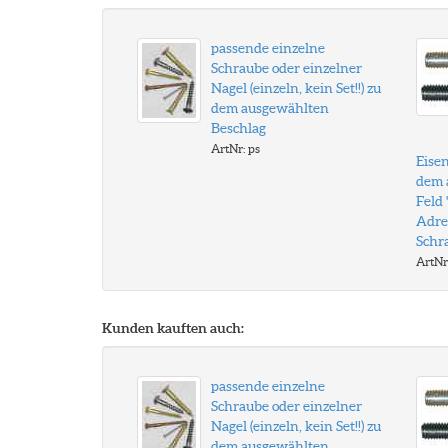
passende einzelne
Schraube oder einzelner
Nagel (einzeln, kein Set!!) zu
dem ausgewählten
Beschlag
ArtNr: ps
Eisen
dem 
Feld
Adre
Schr
ArtNr
Kunden kauften auch:
passende einzelne
Schraube oder einzelner
Nagel (einzeln, kein Set!!) zu
dem ausgewählten