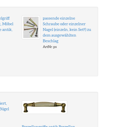
lgriff
passende einzelne
k, Möbel
Schraube oder einzelner
e antik,
Nagel (einzeln, kein Set!!) zu
dem ausgewählten
Beschlag
ArtNr: ps
ert,
 Bügel
Porzellangriffe antik Porzellan