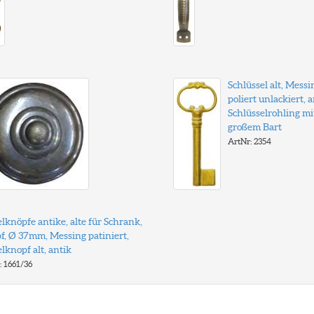
Schlüssel alt, Messi
poliert unlackiert, 
Schlüsselrohling mi
großem Bart
ArtNr: 2354
knöpfe antike, alte für Schrank,
f, Ø 37mm, Messing patiniert,
knopf alt, antik
: 1661/36