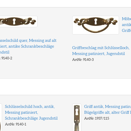
Möbe
anti
Griff
sselschild quer, Messing auf alt
iert, antike Schrankbeschläge
Griffbeschlag mit Schlüsselloch,
dstil
Messing patiniert, Jugendstil
: 9140-2
ArtNr: 9140-3
Schlüsselschild hoch, antik,
Griff antik, Messing patini
Messing patiniert,
Bügelgriffe alt, alter Griff
Schrankbeschläge Jugendstil
ArtNr: 1937/115
ArtNr: 9140-1