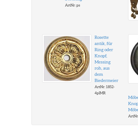
ArtNr: ps
Rosette
antik, für
Ring oder
Knopf,
Messing
roh, aus
dem
Biedermeier
ArtNr: 1852-
4plMR
Möbel
Knop
Möbel
ArtNr