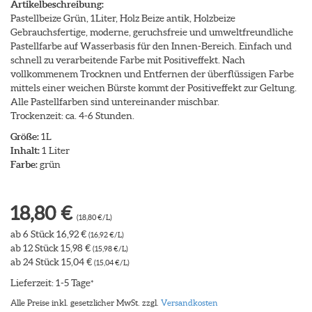
Artikelbeschreibung:
Pastellbeize Grün, 1Liter, Holz Beize antik, Holzbeize
Gebrauchsfertige, moderne, geruchsfreie und umweltfreundliche
Pastellfarbe auf Wasserbasis für den Innen-Bereich. Einfach und
schnell zu verarbeitende Farbe mit Positiveffekt. Nach
vollkommenem Trocknen und Entfernen der überflüssigen Farbe
mittels einer weichen Bürste kommt der Positiveffekt zur Geltung.
Alle Pastellfarben sind untereinander mischbar.
Trockenzeit: ca. 4-6 Stunden.
Größe:
1L
Inhalt:
1 Liter
Farbe:
grün
18,80 €
(18,80 €/L)
ab 6 Stück 16,92 €
(16,92 €/L)
ab 12 Stück 15,98 €
(15,98 €/L)
ab 24 Stück 15,04 €
(15,04 €/L)
Lieferzeit: 1-5 Tage
*
Alle Preise inkl. gesetzlicher MwSt. zzgl.
Versandkosten