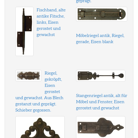
geprägt.
Fischband, alte
antike Fitsche,
links, Eisen
gerostet und
gewachst
Möbelriegel antik, Riegel,
gerade, Eisen blank
Riegel,
gekröpft,
Eisen
gerostet
Stangenriegel antik, alt für
und gewachst. Aus Blech
Möbel und Fenster, Eisen
gestanzt und geprägt.
gerostet und gewachst
Schieber gegossen.