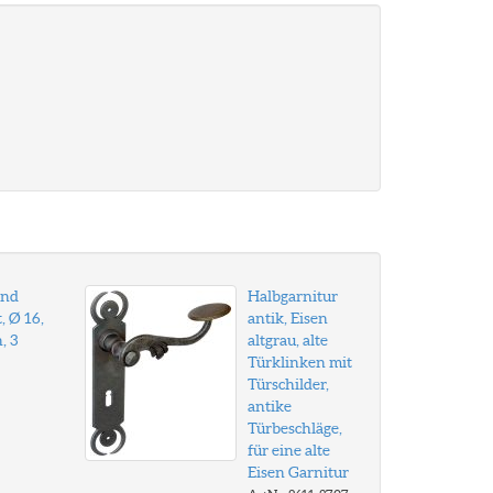
and
Halbgarnitur
, Ø 16,
antik, Eisen
, 3
altgrau, alte
Türklinken mit
Türschilder,
antike
Türbeschläge,
für eine alte
Eisen Garnitur