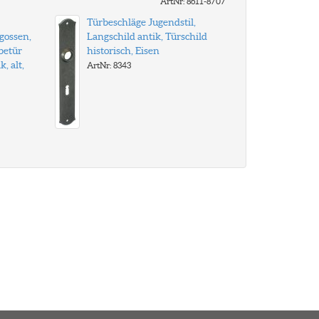
ArtNr: 8611-8707
Türbeschläge Jugendstil,
gossen,
Langschild antik, Türschild
ebetür
historisch, Eisen
k, alt,
ArtNr: 8343