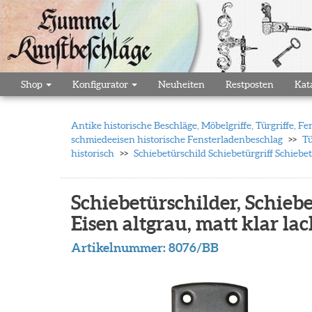
Shop
Konfigurator
Neuheiten
Restposten
Kat
Antike historische Beschläge, Möbelgriffe, Türgriffe,
schmiedeeisen historische Fensterladenbeschlag
Tü
historisch
Schiebetürschild Schiebetürgriff Schieb
Schiebetürschilder, Schieb
Eisen altgrau, matt klar l
Artikelnummer:
8076/BB