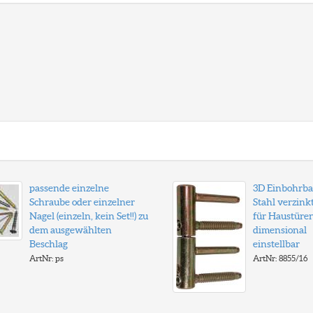
passende einzelne
3D Einbohrb
Schraube oder einzelner
Stahl verzinkt
Nagel (einzeln, kein Set!!) zu
für Haustüren
dem ausgewählten
dimensional
Beschlag
einstellbar
ArtNr: ps
ArtNr: 8855/16