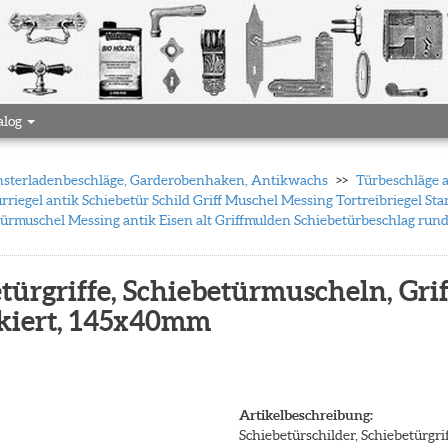
alog
 Fensterladenbeschläge, Garderobenhaken, Antikwachs
Türbeschläge 
rriegel antik Schiebetür Schild Griff Muschel Messing Tortreibriegel S
etürmuschel Messing antik Eisen alt Griffmulden Schiebetürbeschlag run
etürgriffe, Schiebetürmuscheln, Gr
ackiert, 145x40mm
Artikelbeschreibung:
Schiebetürschilder, Schiebetürgr