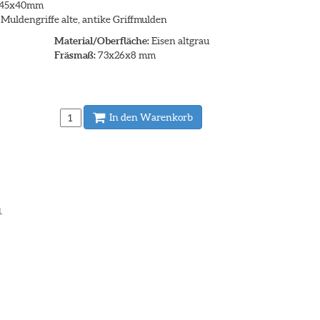
, 145x40mm
Muldengriffe alte, antike Griffmulden
Material/Oberfläche:
Eisen altgrau
Fräsmaß:
73x26x8 mm
In den Warenkorb
.