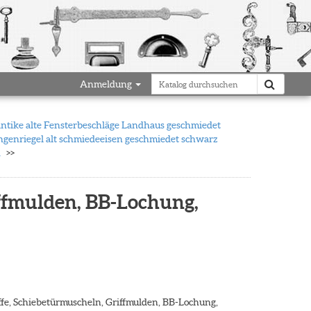
Anmeldung
antike alte Fensterbeschläge Landhaus geschmiedet
tangenriegel alt schmiedeeisen geschmiedet schwarz
d
iffmulden, BB-Lochung,
iffe, Schiebetürmuscheln, Griffmulden, BB-Lochung,