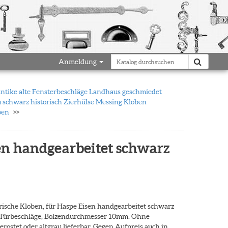
Anmeldung
antike alte Fensterbeschläge Landhaus geschmiedet
 schwarz historisch Zierhülse Messing Kloben
ben
sen handgearbeitet schwarz
rische Kloben, für Haspe Eisen handgearbeitet schwarz
, Türbeschläge, Bolzendurchmesser 10mm. Ohne
erostet oder altgrau lieferbar. Gegen Aufpreis auch in