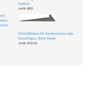
lackiert
ArtNr: 8833
sch,
loben,
hwarz,
Schließkloben für Kastenschloss zum
Einschlagen, Eisen blank
ArtNr: 8761/Kl