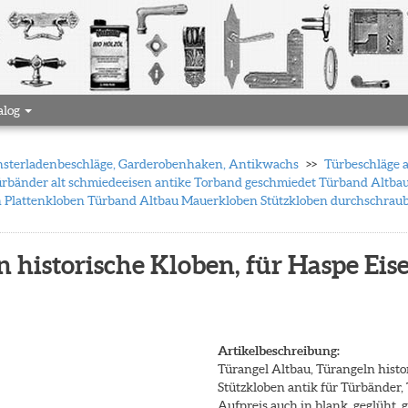
alog
 Fensterladenbeschläge, Garderobenhaken, Antikwachs
Türbeschläge 
rbänder alt schmiedeeisen antike Torband geschmiedet Türband Altbau
n Plattenkloben Türband Altbau Mauerkloben Stützkloben durchschrau
 historische Kloben, für Haspe Ei
Artikelbeschreibung:
Türangel Altbau, Türangeln histo
Stützkloben antik für Türbänder
Aufpreis auch in blank, geglüht, g