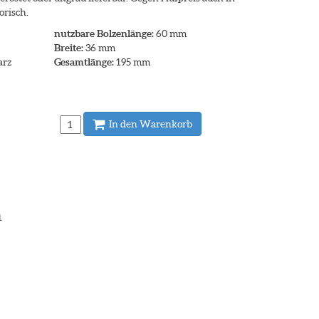
orisch.
nutzbare Bolzenlänge:
60 mm
Breite:
36 mm
arz
Gesamtlänge:
195 mm
In den Warenkorb
.