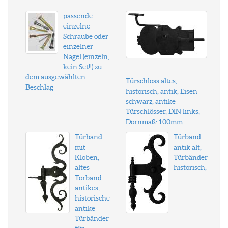
passende
einzelne
Schraube oder
einzelner
Nagel (einzeln,
kein Set!!) zu
dem ausgewählten
Türschloss altes,
Beschlag
historisch, antik, Eisen
schwarz, antike
Türschlösser, DIN links,
Dornmaß: 100mm
Türband
Türband
mit
antik alt,
Kloben,
Türbänder
altes
historisch,
Torband
antikes,
historische
antike
Türbänder