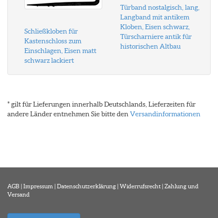
Türband nostalgisch, lang,
Langband mit antikem
Kloben, Eisen schwarz,
Schließkloben für
Türscharniere antik für
Kastenschloss zum
historischen Altbau
Einschlagen, Eisen matt
schwarz lackiert
* gilt für Lieferungen innerhalb Deutschlands, Lieferzeiten für
andere Länder entnehmen Sie bitte den
Versandinformationen
AGB
|
Impressum
|
Datenschutzerklärung
|
Widerrufsrecht
|
Zahlung und
Versand